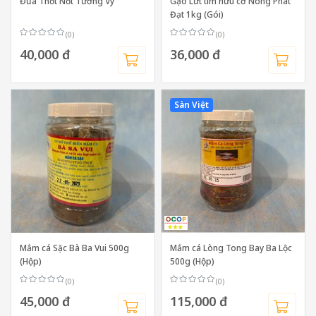
Đũa Thốt Nốt Tường Vy
Gạo Lứt tím hữu cơ Nông Phát
Đạt 1kg (Gói)
(0)
(0)
40,000 đ
36,000 đ
Sàn Việt
Mắm cá Sặc Bà Ba Vui 500g
Mắm cá Lòng Tong Bay Ba Lộc
(Hộp)
500g (Hộp)
(0)
(0)
45,000 đ
115,000 đ