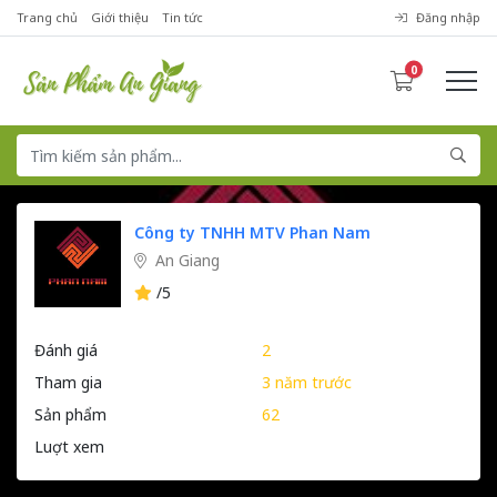
Trang chủ
Giới thiệu
Tin tức
Đăng nhập
0
Công ty TNHH MTV Phan Nam
An Giang
/5
Đánh giá
2
Tham gia
3 năm trước
Sản phẩm
62
Luợt xem