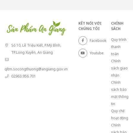
KÊT NỐI VỚI
CHÍNH
CHÚNG TÔI
SÁCH
Quy trình
Facebook
Số 10, Lê Triệu Kiết, P.Mỹ Bình,
thanh
TP.Long Xuyên, An Giang
Youtube
toán
Chính
sách giao
qltm.socongthuong@angiang.gov.vn
nhận
02963.956.701
Chính
sách bảo
mật thông
tin
Quy chế
hoạt động
Chính
sách bảo