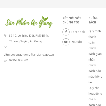
KÊT NỐI VỚI
CHÍNH
CHÚNG TÔI
SÁCH
Quy trình
Facebook
Số 10, Lê Triệu Kiết, P.Mỹ Bình,
thanh
TP.Long Xuyên, An Giang
Youtube
toán
Chính
sách giao
qltm.socongthuong@angiang.gov.vn
nhận
02963.956.701
Chính
sách bảo
mật thông
tin
Quy chế
hoạt động
Chính
sách bảo