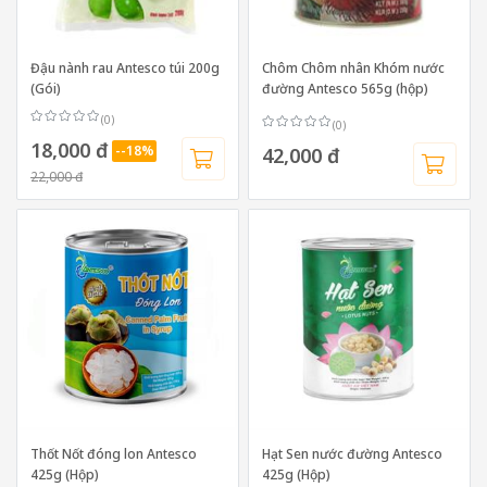
Đậu nành rau Antesco túi 200g
Chôm Chôm nhân Khóm nước
(Gói)
đường Antesco 565g (hộp)
(0)
(0)
18,000 đ
--18%
42,000 đ
22,000 đ
Thốt Nốt đóng lon Antesco
Hạt Sen nước đường Antesco
425g (Hộp)
425g (Hộp)