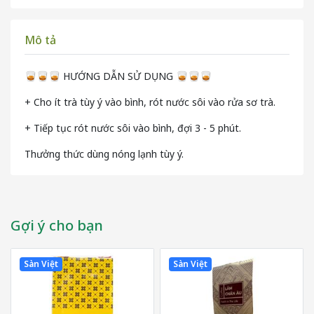
Mô tả
🥃🥃🥃 HƯỚNG DẪN SỬ DỤNG 🥃🥃🥃
+ Cho ít trà tùy ý vào bình, rót nước sôi vào rửa sơ trà.
+ Tiếp tục rót nước sôi vào bình, đợi 3 - 5 phút.
Thưởng thức dùng nóng lạnh tùy ý.
Gợi ý cho bạn
Sàn Việt
Sàn Việt