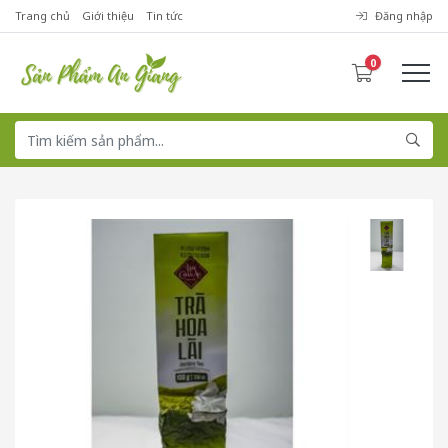
Trang chủ
Giới thiệu
Tin tức
Đăng nhập
0