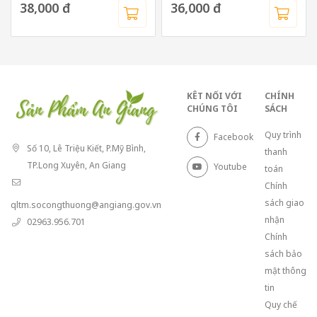
38,000 đ
36,000 đ
KÊT NỐI VỚI
CHÍNH
CHÚNG TÔI
SÁCH
Quy trình
Facebook
Số 10, Lê Triệu Kiết, P.Mỹ Bình,
thanh
TP.Long Xuyên, An Giang
Youtube
toán
Chính
sách giao
qltm.socongthuong@angiang.gov.vn
nhận
02963.956.701
Chính
sách bảo
mật thông
tin
Quy chế