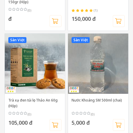
150gr (Hộp)
(0)
(1)
đ
150,000 đ
Sàn Việt
Sàn Việt
Trà xạ đen túi lọc Thảo An 60g
Nước Khoáng SM 500ml (chai)
(Hộp)
(0)
(0)
105,000 đ
5,000 đ