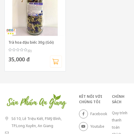
Trà hoa đậu biếc 30g (Gói)
(0)
35,000 đ
KÊT NỐI VỚI
CHÍNH
CHÚNG TÔI
SÁCH
Quy trình
Facebook
Số 10, Lê Triệu Kiết, P.Mỹ Bình,
thanh
TP.Long Xuyên, An Giang
Youtube
toán